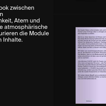
book zwischen
en
chkeit, Atem und
ine atmosphärische
turieren die Module
n Inhalte.