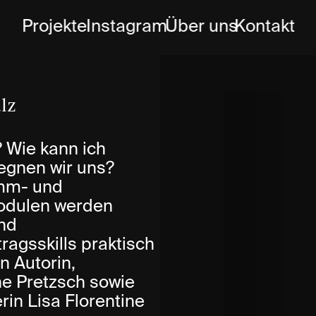
Projekte
Instagram
Über uns
Kontakt
lz
 Wie kann ich
egnen wir uns?
imm- und
 Modulen werden
und
ragsskills praktisch
n Autorin,
ne Pretzsch sowie
in Lisa Florentine