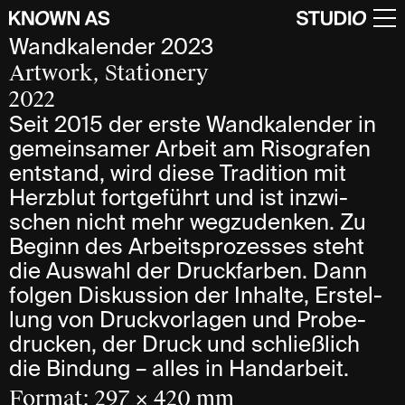
Wandkalender 2023
Artwork, Stationery
2022
Seit 2015 der erste Wand­kalen­der in
gemein­sa­mer Arbeit am Riso­grafen
ent­stand, wird diese Tra­di­tion mit
Herz­blut fort­geführt und ist inzwi­
schen nicht mehr weg­zu­denken. Zu
Beginn des Arbeits­prozesses steht
die Aus­wahl der Druck­farben. Dann
folgen Dis­kussion der Inhalte, Erstel­
lung von Druck­vorlagen und Probe­
drucken, der Druck und schließ­lich
die Bindung – alles in Handarbeit.
Format: 297 × 420 mm